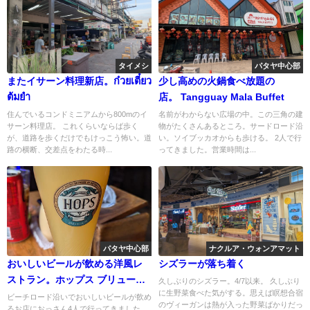
タイメシ
パタヤ中心部
またイサーン料理新店。ก๋วยเตี๋ยว
少し高めの火鍋食べ放題の
ต้มยํา
店。 Tangguay Mala Buffet
住んでいるコンドミニアムから800mのイ
名前がわからない広場の中。この三角の建
サーン料理店。 これくらいならば歩く
物がたくさんあるところ。サードロード沿
が、道路を歩くだけでもけっこう怖い。道
い。ソイブッカオからも歩ける。 2人で行
路の横断、交差点をわたる時...
ってきました。営業時間は...
パタヤ中心部
ナクルア・ウォンアマット
おいしいビールが飲める洋風レ
シズラーが落ち着く
ストラン。ホップス ブリューハ
久しぶりのシズラー。4/7以来。 久しぶり
に生野菜食べた気がする。思えば瞑想合宿
ウス
ビーチロード沿いでおいしいビールが飲め
のヴィーガンは熱が入った野菜ばかりだっ
るお店におっさん4人で行ってきました。