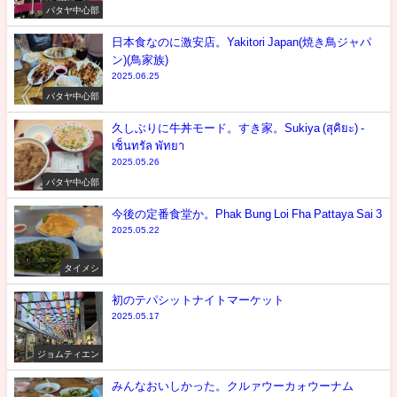
パタヤ中心部
日本食なのに激安店。Yakitori Japan(焼き鳥ジャパ
ン)(鳥家族)
2025.06.25
パタヤ中心部
久しぶりに牛丼モード。すき家。Sukiya (สุคิยะ) -
เซ็นทรัล พัทยา
2025.05.26
パタヤ中心部
今後の定番食堂か。Phak Bung Loi Fha Pattaya Sai 3
2025.05.22
タイメシ
初のテパシットナイトマーケット
2025.05.17
ジョムティエン
みんなおいしかった。クルァウーカォウーナム