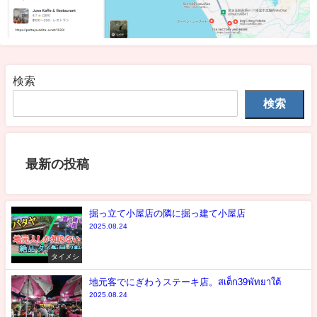
検索
検索
最新の投稿
掘っ立て小屋店の隣に掘っ建て小屋店
2025.08.24
タイメシ
地元客でにぎわうステーキ店。สเต็ก39พัทยาใต้
2025.08.24