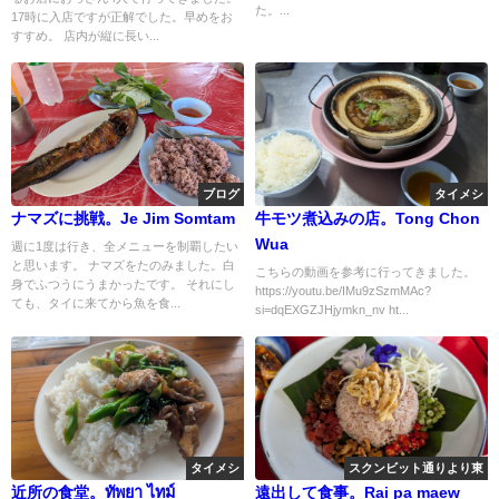
た。...
17時に入店ですが正解でした。早めをお
すすめ。 店内が縦に長い...
ブログ
タイメシ
ナマズに挑戦。Je Jim Somtam
牛モツ煮込みの店。Tong Chon
Wua
週に1度は行き、全メニューを制覇したい
と思います。 ナマズをたのみました。白
こちらの動画を参考に行ってきました。
身でふつうにうまかったです。 それにし
https://youtu.be/IMu9zSzmMAc?
ても、タイに来てから魚を食...
si=dqEXGZJHjymkn_nv ht...
タイメシ
スクンビット通りより東
近所の食堂。ทัพยา ไทม์
遠出して食事。Rai pa maew