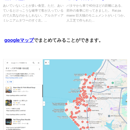
あいていないことが多い食堂。ただ、あい
パタヤから車で40分ほどの距離にある、
ているとけっこうな確率で客が入っている
郊外の食事に行ってきました。 Rai pa
ので人気なのかもしれない。アルカディア
maew 巨大猫のモニュメントがいくつか。
ミレニアムタワーのすぐ左。...
人工芝で作られた...
googleマップ
でまとめてみることができます。