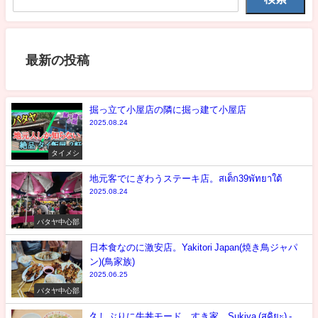
最新の投稿
掘っ立て小屋店の隣に掘っ建て小屋店
2025.08.24
タイメシ
地元客でにぎわうステーキ店。สเต็ก39พัทยาใต้
2025.08.24
パタヤ中心部
日本食なのに激安店。Yakitori Japan(焼き鳥ジャパ
ン)(鳥家族)
2025.06.25
パタヤ中心部
久しぶりに牛丼モード。すき家。Sukiya (สุคิยะ) -