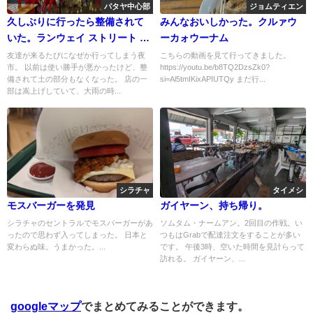
パタヤ中心部
ジョムティエン
久しぶりに行ったら整備されて
みんなおいしかった。クルァウ
いた。ランウェイ ストリート フ
ーカォウーナム
ード
友達が来るたびになぜか行ってしまう夜
こちらの動画を見て行ってきました。
市。 以前は使い勝手が悪かったけど、整
https://youtu.be/b8TQ2DzsZk0?
備されて土の部分もなくなった。 店の一
si=Al5tmIKixAPIUTQy まだ行...
部は嵩上げしていて、大雨の時...
シラチャ
タイメシ
モスバーガーを発見
ガイヤーン、持ち帰り。
シラチャのセントラルでモスバーガーがあ
ソムタム・ナームアン。2回目の作戦。い
ったので思わず入ってしまった。 日本と
つもはGrabで配達注文をすることが多い
変わらぬ味。うまかった。...
です。 午後3時、空いた時間を見計らって
訪れる。 ガイヤーン、...
googleマップ
でまとめてみることができます。