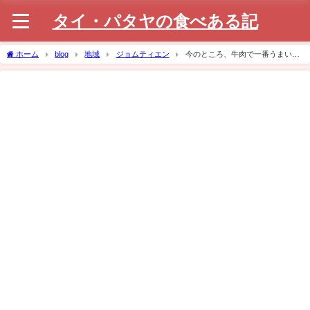
タイ・パタヤの食べある記
ホーム
blog
地域
ジョムティエン
今のところ、牛肉で一番うまい火
鍋やさん