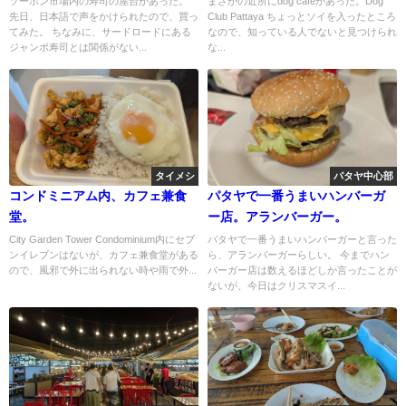
ソーポン市場内の寿司の屋台があった。
まさかの近所にdog cafeがあった。Dog
先日、日本語で声をかけられたので、買っ
Club Pattaya ちょっとソイを入ったところ
てみた。 ちなみに、サードロードにある
なので、知っている人でないと見つけられ
ジャンポ寿司とは関係がない...
な...
タイメシ
パタヤ中心部
コンドミニアム内、カフェ兼食
パタヤで一番うまいハンバーガ
堂。
ー店。アランバーガー。
City Garden Tower Condominium内にセブ
パタヤで一番うまいハンバーガーと言った
ンイレブンはないが、カフェ兼食堂がある
ら、アランバーガーらしい。 今までハン
ので、風邪で外に出られない時や雨で外...
バーガー店は数えるほどしか言ったことが
ないが、今日はクリスマスイ...