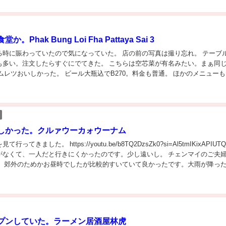
。Phak Bung Loi Fha Pattaya Sai 3
る時に賑わっていたので気になっていた。 店の前の写真は撮り忘れ。 テーブ
も多い。注文したらすぐにでてきた。 こちらは空芯菜が有名みたい。まぁ同
ムレツおいしかった。 ビール大瓶込でB270。料金も普通。 ほかのメニュー
.
しかった。クルァウーカォウーナム
ってきました。 https://youtu.be/b8TQ2DzsZk0?si=Al5tmIKixAPIUTQ
がなくて、一人だと行きにくかったのです。少し遠いし。 チェンマイのご夫
。 郊外のためかお昼時でしたが比較的すいていて良かったです。大雨が降っ
プンしていた。ラーメン居酒屋林虎