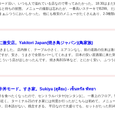
ード沿い、いつも人で溢れている店なので寄ってみたかった。 18:30はまだ
ると待ちの状態。 メニューの撮影は忘れたが、一番高いステーキでB299。 だ
まぁふつうにおいしかった。 他にも格安のメニューがたくさんあり、2-3種類
ているメニューが多かった。...
安店。Yakitori Japan(焼き鳥ジャパン)(鳥家族)
てきました。 店内狭く、テーブル小さく、エアコンなし、前の道路の往来は激
ですが、安さ、うまさで全部カバーしてくれます。 日本の安い居酒屋に来た
こういう店がほしかったんです。 焼き鳥B15/本など、とにかく安い。 ふつう
ったら週に3-4日は通ってしまう...
ード。すき家。Sukiya (สุคิยะ) - เซ็นทรัล พัทยา
を食べたくなったので、セントラルパタヤ(センタン)に。 一番上のフロア。5階
の近く。 ターミナル21のすき家には何度か行ったがこちらは初めて。 メニュー
り。日本語がない。残念すぎる。 平日なので大盛りでも、セットがたったB14
部が冷たかった。ターミ...