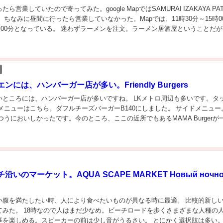
ら営業していたので寄ってみた。google MapではSAMURAI IZAKAYA PAT
 ちなみに昼間に行ったら営業していなかった。Mapでは、11時30分～15時0
0時00分となっている。 迷わずラーメンを注文。ラーメン居酒屋ということだ
.
ンには、ハンバーガー店が多い。Friendly Burgers
いところには、ハンバーガー店が多いですね。 LKメトロ周辺も多いです。タ
メニューはこちら。ダフルチーズバーガーB140にしました。 サイドメニュー
つうにおいしかったです。今のところ、ここの近所でもあるMAMA Burgerが
いのマーケット。AQUA SCAPE MARKET Новый ночн
小腹を満たしたい時、人により食べたいものが異なる時に最適。 比較的新し
てみた。 18時なので人はまだ少なめ。ビーチロードを歩くさまざまな人種の
事を楽しめる。スピーカーの前は少し音がうるさい。 とにかく選択肢は多い。