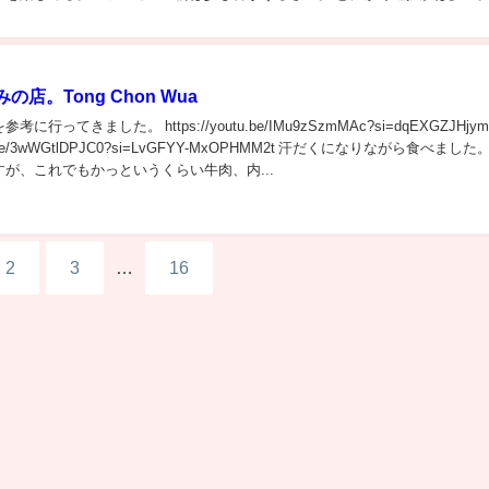
ブで肉三昧。B260...
店。Tong Chon Wua
行ってきました。 https://youtu.be/IMu9zSzmMAc?si=dqEXGZJHjym
utu.be/3wWGtlDPJC0?si=LvGFYY-MxOPHMM2t 汗だくになりながら食べました
が、これでもかっというくらい牛肉、内...
2
3
…
16