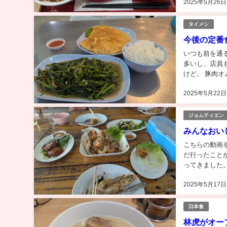
2025年5月26日
タイメシ
今後の定番食堂か
いつも前を通
多いし、店員
けど。 豚肉オ
んでみたい。..
2025年5月22日
ジョムティエン
みんなおい
こちらの動画を見て行
だ行ったこと
ってきました
かも。 ...
2025年5月17日
日本食
林虎がオー