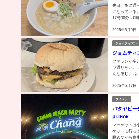
先日、夜に通った
になっている。
17時00分～
のところラー..
2025年5月9日
ジョムティエン
ジョムティエ
ファランが多
ヤ通りぞい。 
んな感じ。 ふ
な。...
2025年5月7日
タイメシ
パタヤビーチ沿
рынок
マーケットは
ケットに行っ
眺めながら食