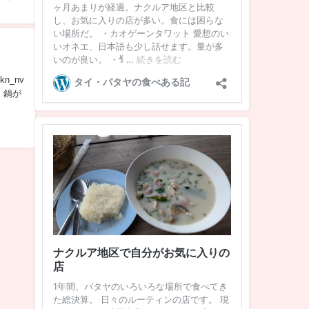
kn_nv
。 鍋が