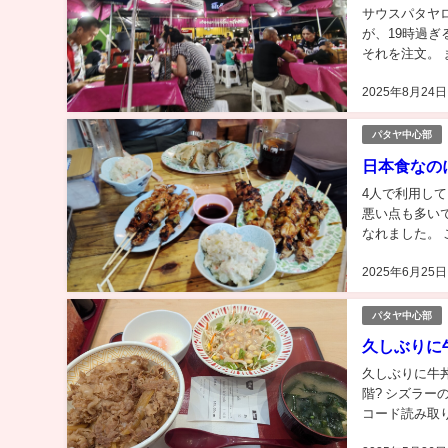
サウスパタヤロ
が、19時過ぎ
それを注文。 
がセットになっ
2025年8月24日
パタヤ中心部
日本食なのに激
4人で利用し
悪い点も多い
なれました。 
もあり、近所だ
2025年6月25日
パタヤ中心部
久しぶりに牛丼モ
久しぶりに牛丼
階? シズラー
コード読み取
い。 牛丼、一