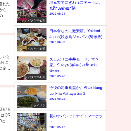
地元客でにぎわうステーキ店。
座れた
สเต็ก39พัทยาใต้
から
2025.08.24
の肉
パタヤ中心部
日本食なのに激安店。Yakitori
Japan(焼き鳥ジャパン)(鳥家族)
2025.06.25
パタヤ中心部
しいと
久しぶりに牛丼モード。すき
気分に
家。Sukiya (สุคิยะ) - เซ็นทรัล
に定食
พัทยา
2025.05.26
パタヤ中心部
今後の定番食堂か。Phak Bung
Loi Fha Pattaya Sai 3
2025.05.22
タイメシ
? 6
はQR
初のテパシットナイトマーケッ
9と安
ト
2025.05.17