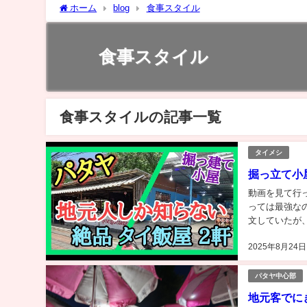
ホーム
blog
食事スタイル
食事スタイル
食事スタイルの記事一覧
タイメシ
掘っ立て小
動画を見て行っ
っては最強な
文していたが、
いたのと、作り
2025年8月24日
パタヤ中心部
地元客でにぎわ