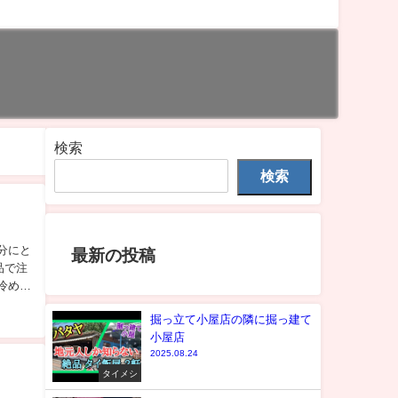
検索
検索
自分にと
最新の投稿
品で注
冷めて
掘っ立て小屋店の隣に掘っ建て
小屋店
2025.08.24
タイメシ