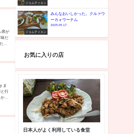
ジョムティエン
みんなおいしかった。クルァウ
ーカォウーナム
2025.05.17
ル席が
ジョムティエン
じ味だ
もたの
お気に入りの店
y ま
婦と行
たから