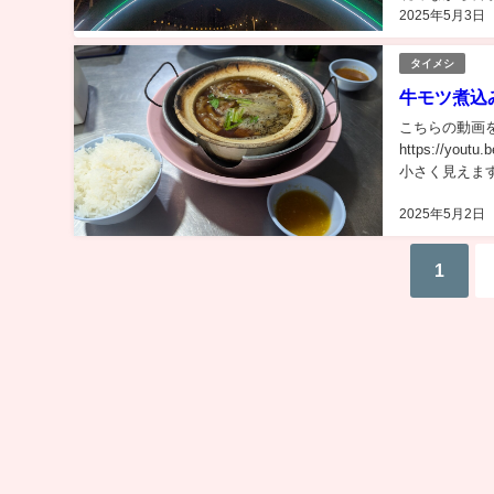
2025年5月3日
ヤーンとスペアリ
タイメシ
牛モツ煮込みの
こちらの動画を参考に
https://yo
小さく見えます
2025年5月2日
1