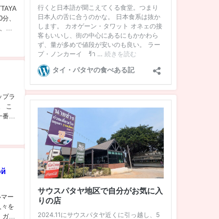
TAYA
0分、
が、今
ップラ
。 こ
一番か
ой
いマー
人々を
 ガイ