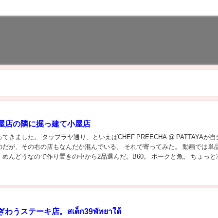
屋店の隣に掘っ建て小屋店
てきました。 タップラヤ通り、といえばCHEF PREECHA @ PATTAYAが
のだが、その右の店もなんだか混んでいる。 それで寄ってみた。 動画では単
めんどうなので作り置きの中から2品選んだ。B60。 ポークと魚。 ちょっと
置きのものはみな...
うステーキ店。สเต็ก39พัทยาใต้