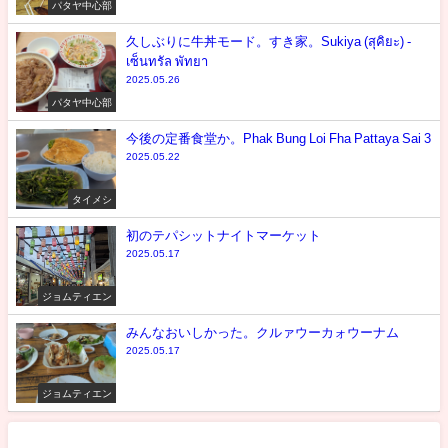
パタヤ中心部
久しぶりに牛丼モード。すき家。Sukiya (สุคิยะ) -
เซ็นทรัล พัทยา
2025.05.26
パタヤ中心部
今後の定番食堂か。Phak Bung Loi Fha Pattaya Sai 3
2025.05.22
タイメシ
初のテパシットナイトマーケット
2025.05.17
ジョムティエン
みんなおいしかった。クルァウーカォウーナム
2025.05.17
ジョムティエン