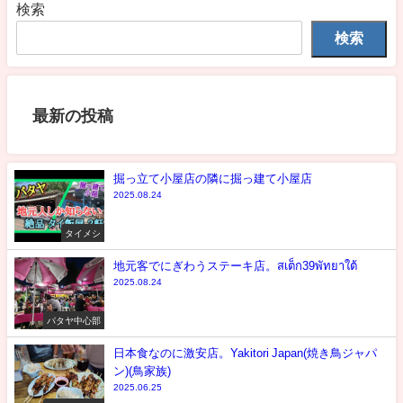
検索
検索
最新の投稿
掘っ立て小屋店の隣に掘っ建て小屋店
2025.08.24
タイメシ
地元客でにぎわうステーキ店。สเต็ก39พัทยาใต้
2025.08.24
パタヤ中心部
日本食なのに激安店。Yakitori Japan(焼き鳥ジャパ
ン)(鳥家族)
2025.06.25