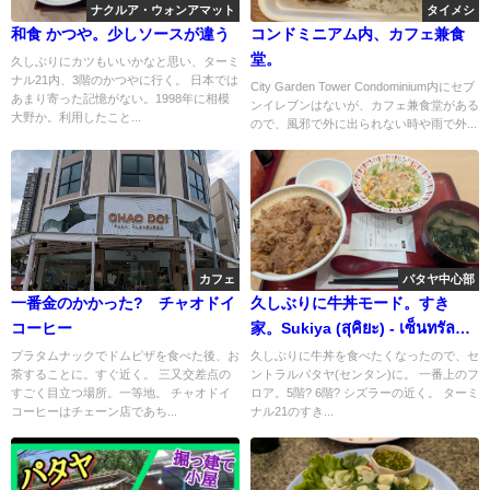
ナクルア・ウォンアマット
タイメシ
和食 かつや。少しソースが違う
コンドミニアム内、カフェ兼食
堂。
久しぶりにカツもいいかなと思い、ターミ
ナル21内、3階のかつやに行く。 日本では
City Garden Tower Condominium内にセブ
あまり寄った記憶がない。1998年に相模
ンイレブンはないが、カフェ兼食堂がある
大野か。利用したこと...
ので、風邪で外に出られない時や雨で外...
カフェ
パタヤ中心部
一番金のかかった? チャオドイ
久しぶりに牛丼モード。すき
コーヒー
家。Sukiya (สุคิยะ) - เซ็นทรัล
พัทยา
プラタムナックでドムピザを食べた後、お
久しぶりに牛丼を食べたくなったので、セ
茶することに。すぐ近く。 三又交差点の
ントラルパタヤ(センタン)に。 一番上のフ
すごく目立つ場所。一等地。 チャオドイ
ロア。5階? 6階? シズラーの近く。 ターミ
コーヒーはチェーン店であち...
ナル21のすき...