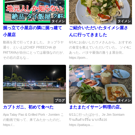
タイメシ
タイメシ
掘っ立て小屋店の隣に掘っ建て
ご紹介いただいたタイメシ屋さ
小屋店
んに行ってきました
動画を見て行ってきました。 タップラヤ
6/14にお会いしたウメさんから、おすすめ
通り、といえばCHEF PREECHA @
の食堂を教えていただいていた。 ソイ4に
PATTAYAが自分にとっては最強なのだが、
あった。パタヤ最強の激うま屋台街。
その右の店もな...
https://pom...
ブログ
タイメシ
カブトガニ、初めて食べた
またまたイサーン料理の店。
Apa Talay Pao & Grilled Pork - Jomtien こ
6/11に行ったばかり。Je Jim Somtam
の動画で知って、来てみたかったのだ。
ร้านส้มตำเจ๊จิ๋ม นาเกลือ16
https:/...
https://pattaya....