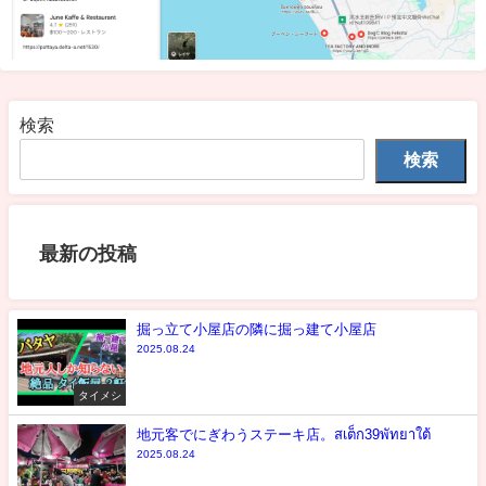
検索
検索
最新の投稿
掘っ立て小屋店の隣に掘っ建て小屋店
2025.08.24
タイメシ
地元客でにぎわうステーキ店。สเต็ก39พัทยาใต้
2025.08.24