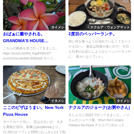
タイメシ
ナクルア・ウォンアマット
おばぁに癒やされる。
2度目のペッパーランチ。
GRANDMA’S HOUSE
特に何を食べようか決めていなくてターミ
ナル21へ。 最近は和食が多いので、今日
FOOD&DRINKS ครัวบ้านยายจ๋า
こちらの動画を見て行ってきました。
も日本のお店にしようかとペッパーランチ
https://youtu.be/N5_KgqPHEm0?
に。 客がいなくていい。...
si=nOHmcmkWACR9Dkb8 サード...
イタメシ
タイメシ
ここのピザはうまい。New York
ナクルアのジョーク(お粥やさん)
Pizza House
久しぶりに2回目で行ってきました。ノイ
さんのジョーク屋。Khun Noi Congee
サードロード沿い。 店は小さいが、大き
Pattaya-Na Kluea ナクルアに向かって...
な看板が目印。画像はgooglemapより。
11:30のオープンと同時におっさん2人で利