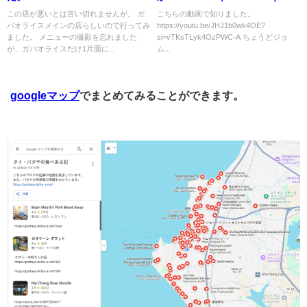
この店が悪いとは言い切れませんが。 ガ
こちらの動画で知りました。
パオライスメインの店らしいので行ってみ
https://youtu.be/JHJ1b0wk4OE?
ました。 メニューの撮影を忘れました
si=vTKsTLyk4OzPWC-A ちょうどジョ
が、ガパオライスだけ1片面に...
ム...
googleマップ
でまとめてみることができます。