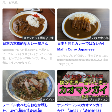
用。 ピザ屋...
スクンビット通りより東
パタヤ中心部
日本の本格的なカレー屋さん
日本と同じカレーではないか!
Mafin Curry Japanese
facebookで知った日本のカレー屋さん
に。カレーバイブスというかっこいい名
こちらのブログで知り、行ってきました。
前。 ビーフカレー220バーツ。高め。 自
https://pattayalife.net/archives/69222 以前
分はもういいかなって...
Tekiyaとして...
タイメシ
ジョムティエン
ヌードル食べたらおなか壊し
ナンバーワンのカオマンガイ
た。เดชาเย็นตาโฟรสเด็ด
か!? โอต่อง（ โค้งดงตาล）