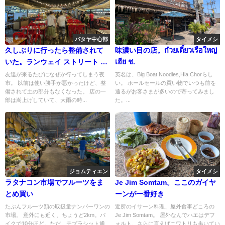
パタヤ中心部
タイメシ
久しぶりに行ったら整備されて
味濃い目の店。ก๋วยเตี๋ยวเรือใหญ่
いた。ランウェイ ストリート フ
เฮีย ช.
ード
友達が来るたびになぜか行ってしまう夜
英名は、Big Boat Noodles,Hia Chorらし
市。 以前は使い勝手が悪かったけど、整
い。 ホールセールの買い物でいつも前を
備されて土の部分もなくなった。 店の一
通るがお客さまが多いので寄ってみまし
部は嵩上げしていて、大雨の時...
た。...
ジョムティエン
タイメシ
ラタナコン市場でフルーツをま
Je Jim Somtam。ここのガイヤ
とめ買い
ーンが一番好き
たぶんフルーツ類の取扱量ナンバーワンの
近所のイサーン料理、屋外食事どころの
市場。 意外にも近く、ちょうど2km。バ
Je Jim Somtam。 屋外なんでハエはデフ
イクで10分ほど。ただ、テプラシット通
ォルト。さらに言えばニワトリも歩いてい