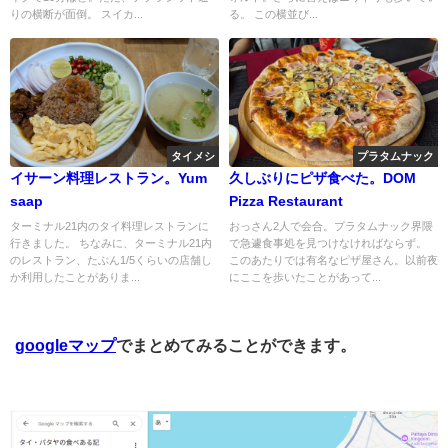
りの横断が面倒。 スイカ...
る。 この横並び...
タイメシ
プラタムナック
イサーン料理レストラン。Yum
久しぶりにピザ食べた。DOM
saap
Pizza Restaurant
ターミナル21内のタイ料理レストランに
おっさん2人で会合。プラタムナック界隈
行きました。 ちなみに、ターミナル21内
で急遽食事処を見つけなければならず。
のレストラン、たぶん1/5くらいの店舗し
このあたりでは有名なピザ屋さん。以前夜
か利用したことがありま...
にここを歩いたことがあって...
googleマップ
でまとめてみることができます。