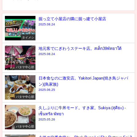
掘っ立て小屋店の隣に掘っ建て小屋店
2025.08.24
タイメシ
地元客でにぎわうステーキ店。สเต็ก39พัทยาใต้
2025.08.24
パタヤ中心部
日本食なのに激安店。Yakitori Japan(焼き鳥ジャパ
ン)(鳥家族)
2025.06.25
パタヤ中心部
久しぶりに牛丼モード。すき家。Sukiya (สุคิยะ) -
เซ็นทรัล พัทยา
2025.05.26
パタヤ中心部