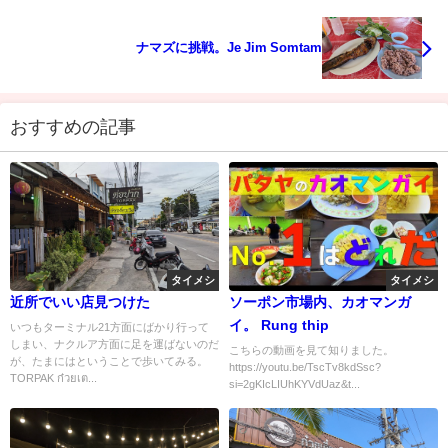
ナマズに挑戦。Je Jim Somtam
おすすめの記事
タイメシ
タイメシ
近所でいい店見つけた
ソーポン市場内、カオマンガ
イ。 Rung thip
いつもターミナル21方面にばかり行って
しまい、ナクルア方面に足を運ばないのだ
こちらの動画を見て知りました。
が、たまにはということで歩いてみる。
https://youtu.be/TscTv8kdSsc?
TORPAK ก๋วยเต...
si=2gKIcLIUhKYVdUaz&t...