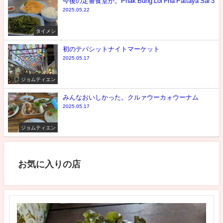
今後の定番食堂か。Phak Bung Loi Fha Pattaya Sai 3
2025.05.22
タイメシ
初のテパシットナイトマーケット
2025.05.17
ジョムティエン
みんなおいしかった。クルァウーカォウーナム
2025.05.17
ジョムティエン
お気に入りの店