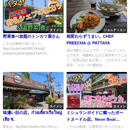
タイメシ
ジョムティエン
野菜食べ放題のトンカツ屋さん
相変わらずうまい。CHEF
PREECHA @ PATTAYA
こちらの動画で知りました。
https://youtu.be/t16ECdImsig?
追記 移転したようです。 ジョムティエン
si=8oHoeylHATnMgfxd Pork Fr...
まで行き、昼飯時になると基本寄ってしま
う。近所は似た店が多い。このマネキンが
目印。 スタッフの愛想が...
タイメシ
タイメシ
味濃い目の店。ก๋วยเตี๋ยวเรือใหญ่
ミシュランガイドに載ったボー
เฮีย ช.
トヌードル店。Neon Boat
Noodles
英名は、Big Boat Noodles,Hia Chorらし
こちらの動画、公開翌日に行ってきまし