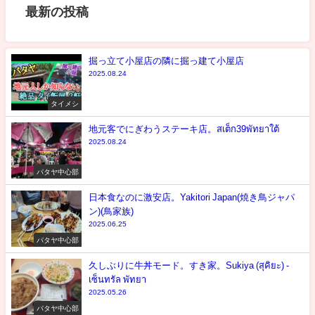
最新の投稿
掘っ立て小屋店の隣に掘っ建て小屋店
2025.08.24
タイメシ
地元客でにぎわうステーキ店。สเต็ก39พัทยาใต้
2025.08.24
パタヤ中心部
日本食なのに激安店。Yakitori Japan(焼き鳥ジャパ
ン)(鳥家族)
2025.06.25
パタヤ中心部
久しぶりに牛丼モード。すき家。Sukiya (สุคิยะ) -
เซ็นทรัล พัทยา
2025.05.26
パタヤ中心部