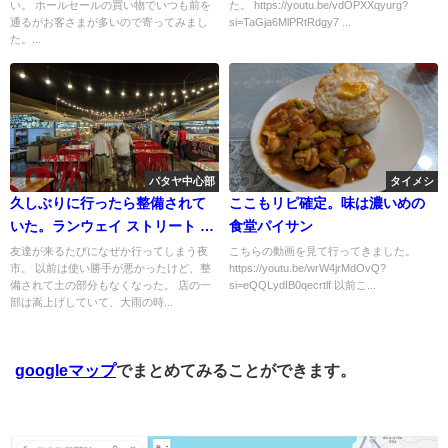
い。 ホールセールの買い物でいつも前を
た。 https://youtu.be/vdOPXXqyurg?
通るがお客さまが多いので寄ってみまし
si=TaGja6MlPRtRdgy7 ...
た。...
パタヤ中心部
タイメシ
久しぶりに行ったら整備されて
ここもリピ確定。味は濃いめの
いた。ランウェイ ストリート フ
食堂パイサン
ード
友達が来るたびになぜか行ってしまう夜
こちらの動画を見て行ってきました。
市。 以前は使い勝手が悪かったけど、整
https://youtu.be/wrW4jrMdOvQ?
備されて土の部分もなくなった。 店の一
si=eQQLydIB0qecrtlf 以前こ...
部は嵩上げしていて、大雨の時...
googleマップ
でまとめてみることができます。