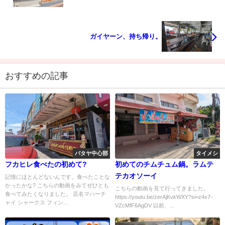
ガイヤーン、持ち帰り。
おすすめの記事
パタヤ中心部
タイメシ
フカヒレ食べたの初めて?
初めてのチムチュム鍋。ラムテ
テカオソーイ
記憶にほとんどないんです。食べたことな
かったかな? こちらの動画をみてぜひとも
こちらの動画を見て行ってきました。
食べてみたくなりました。 店名マハーチ
https://youtu.be/zerAjKvkWXY?si=z4x7-
ャイ シャークス フィン...
VZcMfF6AgDV 以前、...