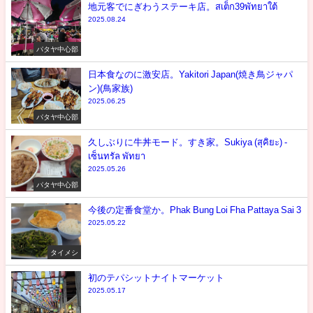
地元客でにぎわうステーキ店。สเต็ก39พัทยาใต้
2025.08.24
パタヤ中心部
日本食なのに激安店。Yakitori Japan(焼き鳥ジャパ
ン)(鳥家族)
2025.06.25
パタヤ中心部
久しぶりに牛丼モード。すき家。Sukiya (สุคิยะ) -
เซ็นทรัล พัทยา
2025.05.26
パタヤ中心部
今後の定番食堂か。Phak Bung Loi Fha Pattaya Sai 3
2025.05.22
タイメシ
初のテパシットナイトマーケット
2025.05.17