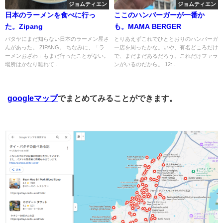
ジョムティエン
ジョムティエン
日本のラーメンを食べに行っ
ここのハンバーガーが一番か
た。Zipang
も。MAMA BERGER
パタヤにまだ知らない日本のラーメン屋さ
とりあえずこれでひととおりのハンバーガ
んがあった。 ZIPANG。 ちなみに、「ラ
ー店を周ったかな。いや、有名どころだけ
ーメンおざわ」もまだ行ったことがない。
で、まだまだあるだろう。これだけファラ
場所はかなり離れて...
ンがいるのだから。 12:...
googleマップ
でまとめてみることができます。