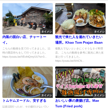
タイメシ
タイメシ
内装の面白い店、チャートー
観光で来た人を連れていきたい
イ。
場所。Khao Tom Prajan Baan
こちらの動画を見て行ってきました。11
複数人でないといきにくそうなタイ料理
時の開店待ちをして行ってきました。
店。 こちらの動画を参考に観光に来た友
https://youtu.be/VEvihiQmyUU?si=3...
達と行ってきました。
https://youtu.be/XrhCN...
タイメシ
タイメシ
トムヤムヌードル、安すぎる
おいしい豚の唐揚げ店。Mae
Tum (Fried pork)
以前1回行ったが、その後行けないでい