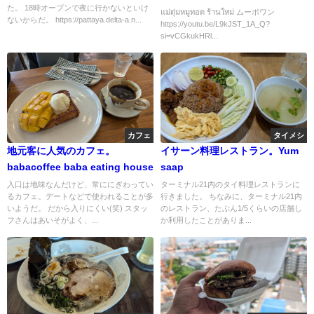
た。 18時オープンで夜に行かないといけ
แม่ตุ่มหมูทอด ร้านใหม่ ムーポワン
ないからだ。 https://pattaya.delta-a.n...
https://youtu.be/L9kJST_1A_Q?
si=vCGkukHRl...
カフェ
タイメシ
地元客に人気のカフェ。
イサーン料理レストラン。Yum
babacoffee baba eating house
saap
入口は地味なんだけど、常ににぎわってい
ターミナル21内のタイ料理レストランに
るカフェ。デートなどで使われることが多
行きました。 ちなみに、ターミナル21内
いようだ。 だから入りにくい(笑) スタッ
のレストラン、たぶん1/5くらいの店舗し
フさんはあいそがよく、...
か利用したことがありま...